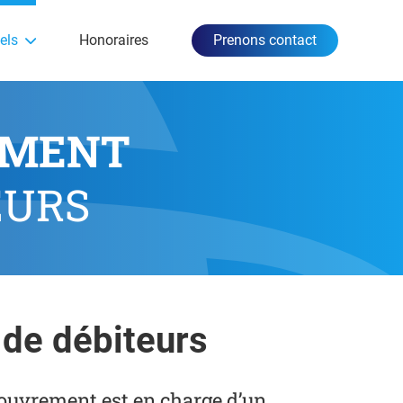
els
Honoraires
Prenons contact
EMENT
EURS
de débiteurs
couvrement est en charge d’un