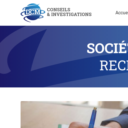
Accuei
SOCI
REC