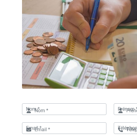
Nom *
Prén
Email *
Télé