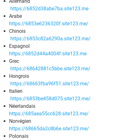
Allemand
https://6852d38abe7ba.site123.me
Arabe
https://6853e6236320f.site123.me/
Chinois
https://6853c82a6290a.site123.me/
Espagnol
https://6852d44a4004f.site123.me
Grec
https://68642881c5bbe.site123.me/
Hongrois
https://68663fba96f51.site123.me/
Italien
https://6853be458d075.site123.me/
Néerlandais
https://685aea55cc628.site123.me/
Norvégien
https://68665da2c8b6e.site123.me/
Polonais