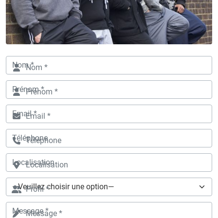
Nom *
Prénom *
Email *
Téléphone
Localisation
Profil *
Message *